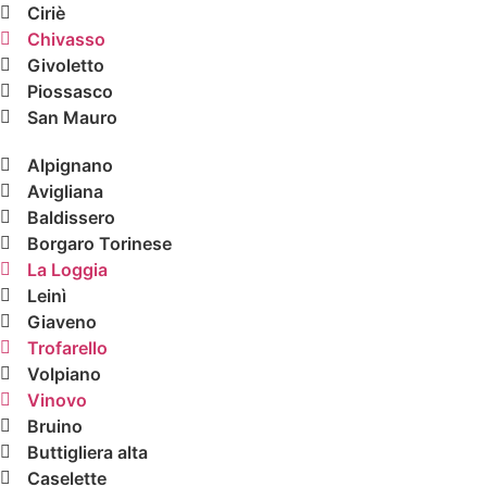
Ciriè
Chivasso
Givoletto
Piossasco
San Mauro
Alpignano
Avigliana
Baldissero
Borgaro Torinese
La Loggia
Leinì
Giaveno
Trofarello
Volpiano
Vinovo
Bruino
Buttigliera alta
Caselette