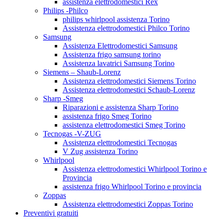
assistenza elettrodomestici Rex
Philips -Philco
philips whirlpool assistenza Torino
Assistenza elettrodomestici Philco Torino
Samsung
Assistenza Elettrodomestici Samsung
Assistenza frigo samsung torino
Assistenza lavatrici Samsung Torino
Siemens – Shaub-Lorenz
Assistenza elettrodomestici Siemens Torino
Assistenza elettrodomestici Schaub-Lorenz
Sharp -Smeg
Riparazioni e assistenza Sharp Torino
assistenza frigo Smeg Torino
assistenza elettrodomestici Smeg Torino
Tecnogas -V-ZUG
Assistenza elettrodomestici Tecnogas
V Zug assistenza Torino
Whirlpool
Assistenza elettrodomestici Whirlpool Torino e
Provincia
assistenza frigo Whirlpool Torino e provincia
Zoppas
Assistenza elettrodomestici Zoppas Torino
Preventivi gratuiti