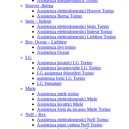
Assistenza kueppersbusch Torino
Hoover -Iberna
Assistenza elettrodomestici Hoover Torino
Assistenza Iberna Torino
Ignis – Indesit
Assistenza elettrodomestici Ignis Torino
Assistenza elettrodomestici Indesit Torino
Assistenza elettrodomestici Liebherr Torino
Ilve- Ocean – Liebherr
Assistenza ilve torino
Assistenza Ocean
LG
Assistenza lavatrici LG Torino
Assistenza lavastoviglie LG Torino
LG assistenza frigoriferi Torino
assistenza forni LG Torino
LG Signature
Miele
Assistenza miele torino
Assistenza elettrodomestici Miele
Assistenza lavatrici Miele
Assistenza forni da incasso Miele Torino
Neff – Rex
Assistenza elettrodomestici Neff Torino
Assistenza piani cottura Neff Torino