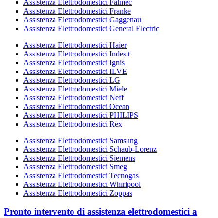
Assistenza Elettrodomestici Falmec
Assistenza Elettrodomestici Franke
Assistenza Elettrodomestici Gaggenau
Assistenza Elettrodomestici General Electric
Assistenza Elettrodomestici Haier
Assistenza Elettrodomestici Indesit
Assistenza Elettrodomestici Ignis
Assistenza Elettrodomestici ILVE
Assistenza Elettrodomestici LG
Assistenza Elettrodomestici Miele
Assistenza Elettrodomestici Neff
Assistenza Elettrodomestici Ocean
Assistenza Elettrodomestici PHILIPS
Assistenza Elettrodomestici Rex
Assistenza Elettrodomestici Samsung
Assistenza Elettrodomestici Schaub-Lorenz
Assistenza Elettrodomestici Siemens
Assistenza Elettrodomestici Smeg
Assistenza Elettrodomestici Tecnogas
Assistenza Elettrodomestici Whirlpool
Assistenza Elettrodomestici Zoppas
Pronto intervento di assistenza elettrodomestici a