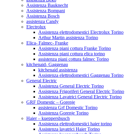
Assistenza Bauknecht
Assistenza Bompani
Assistenza Bosch
assistenza Candy
Electrolux
Assistenza elettrodomestici Electrolux Torino
Arthur Martin assistenza Torino
Elica- Falmec- Franke
Assistenza piani cottura Franke Torino
Assistenza piani cottura elica torino
assistenza piani cottura falmec Torino
kitchenaid- Gaggenau
kitchenaid assistenza
Assistenza elettrodomestici Gaggenau Torino
General Electric
Assistenza General Electric Torino
Assistenza Frigoriferi General Electric Torino
Assistenza Lavatrici General Electric Torino
GRF Domestic – Gorenje
assistenza Grf Domestic Torino
Assistenza Gorenje Torino
Haier – kueppersbusch
Assistenza elettrodomestici haier torino
Assistenza lavatrici Haier Torino