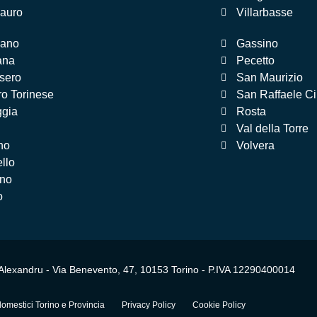
auro
Villarbasse
nano
Gassino
ana
Pecetto
ssero
San Maurizio
ro Torinese
San Raffaele C
ggia
Rosta
Val della Torre
no
Volvera
ello
ano
o
Alexandru - Via Benevento, 47, 10153 Torino - P.IVA 12290400014
domestici Torino e Provincia
Privacy Policy
Cookie Policy