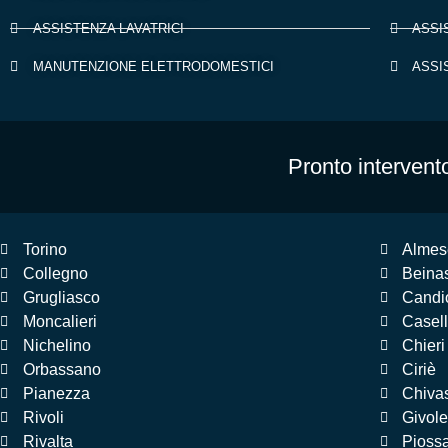
ASSISTENZA LAVATRICI
ASSI
MANUTENZIONE ELETTRODOMESTICI
ASSI
Pronto intervento
Torino
Almes
Collegno
Beina
Grugliasco
Candi
Moncalieri
Casell
Nichelino
Chieri
Orbassano
Ciriè
Pianezza
Chiva
Rivoli
Givole
Rivalta
Pioss