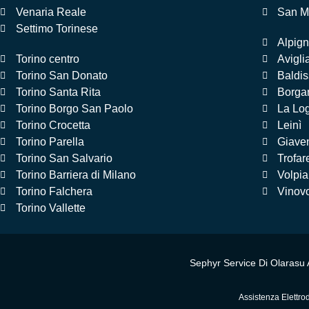
Venaria Reale
San M
Settimo Torinese
Alpig
Torino centro
Avigli
Torino San Donato
Baldi
Torino Santa Rita
Borga
Torino Borgo San Paolo
La Lo
Torino Crocetta
Leinì
Torino Parella
Giave
Torino San Salvario
Trofar
Torino Barriera di Milano
Volpi
Torino Falchera
Vinov
Torino Vallette
Sephyr Service Di Olarasu 
Assistenza Elettro