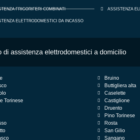
STENZA FRIGORIFERI COMBINATI
ASSISTENZA EL
STENZA ELETTRODOMESTICI DA INCASSO
 di assistenza elettrodomestici a domicilio
e
Bruino
sco
Buttigliera alta
olo
Caselette
e Torinese
Castiglione
Druento
Pino Torinese
sso
Rosta
tto
San Gilio
asco
Sangano