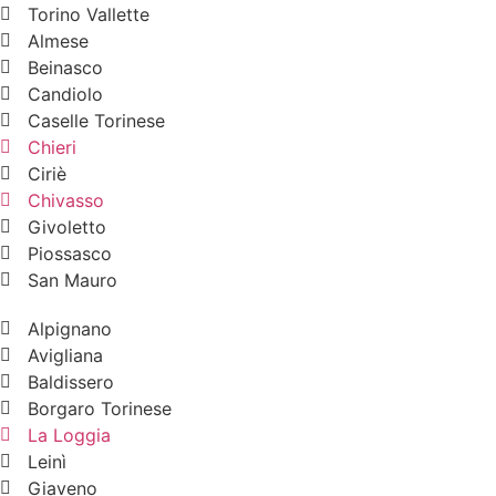
Torino Vallette
Almese
Beinasco
Candiolo
Caselle Torinese
Chieri
Ciriè
Chivasso
Givoletto
Piossasco
San Mauro
Alpignano
Avigliana
Baldissero
Borgaro Torinese
La Loggia
Leinì
Giaveno