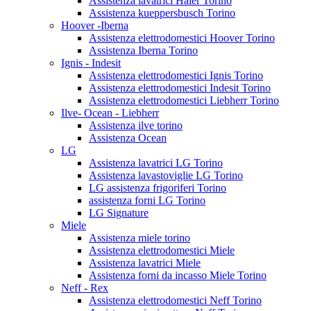
Assistenza lavatrici Haier Torino
Assistenza kueppersbusch Torino
Hoover -Iberna
Assistenza elettrodomestici Hoover Torino
Assistenza Iberna Torino
Ignis - Indesit
Assistenza elettrodomestici Ignis Torino
Assistenza elettrodomestici Indesit Torino
Assistenza elettrodomestici Liebherr Torino
Ilve- Ocean - Liebherr
Assistenza ilve torino
Assistenza Ocean
LG
Assistenza lavatrici LG Torino
Assistenza lavastoviglie LG Torino
LG assistenza frigoriferi Torino
assistenza forni LG Torino
LG Signature
Miele
Assistenza miele torino
Assistenza elettrodomestici Miele
Assistenza lavatrici Miele
Assistenza forni da incasso Miele Torino
Neff - Rex
Assistenza elettrodomestici Neff Torino