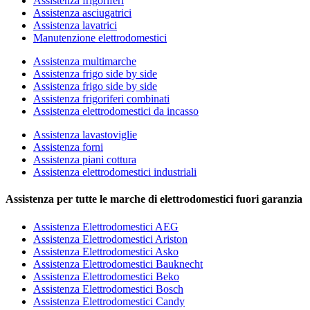
Assistenza frigoriferi
Assistenza asciugatrici
Assistenza lavatrici
Manutenzione elettrodomestici
Assistenza multimarche
Assistenza frigo side by side
Assistenza frigo side by side
Assistenza frigoriferi combinati
Assistenza elettrodomestici da incasso
Assistenza lavastoviglie
Assistenza forni
Assistenza piani cottura
Assistenza elettrodomestici industriali
Assistenza per tutte le marche di elettrodomestici fuori garanzia
Assistenza Elettrodomestici AEG
Assistenza Elettrodomestici Ariston
Assistenza Elettrodomestici Asko
Assistenza Elettrodomestici Bauknecht
Assistenza Elettrodomestici Beko
Assistenza Elettrodomestici Bosch
Assistenza Elettrodomestici Candy