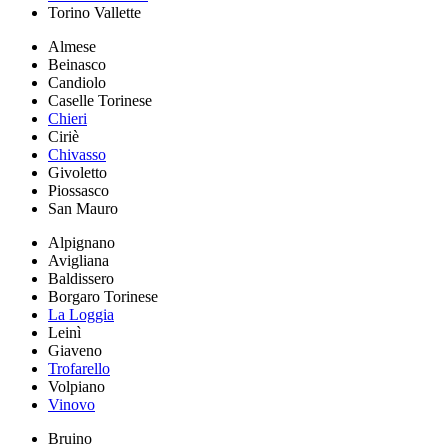
Torino Vallette
Almese
Beinasco
Candiolo
Caselle Torinese
Chieri
Ciriè
Chivasso
Givoletto
Piossasco
San Mauro
Alpignano
Avigliana
Baldissero
Borgaro Torinese
La Loggia
Leinì
Giaveno
Trofarello
Volpiano
Vinovo
Bruino