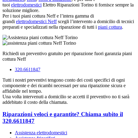
tuoi
elettrodomestici
Elettro Riparazioni Torino ti fornisce sempre la
soluzione migliore.
Per i tuoi piani cottura Neff e l’intera gamma di
grandi
elettrodomestici Neff
scegli l’intervento a domicilio di tecnici
preparati e specializzati nella riparazione di tutti i
piani cottura
.
Richiedi un preventivo gratuito per riparazione fuori garanzia piani
cottura Neff
320.6611847
Tutti i nostri preventivi tengono conto dei costi specifici di ogni
componente e dei ricambi necessari per una riparazione sicura e
affidabile nel tempo.
Una volta intervenuti a domicilio se accetti il preventivo no ti sarà
addebitato il costo della chiamata.
Riparazioni veloci e garantite? Chiama subito il
320.6611847
Assistenza elettrodomestici