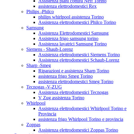
Assistenza piani cottura Neff Torino
assistenza elettrodomestici Rex
Philips -Philco
philips whirlpool assistenza Torino
Assistenza elettrodomestici Philco Torino
Samsung
Assistenza Elettrodomestici Samsung
Assistenza frigo samsung torino
Assistenza lavatrici Samsung Torino
Siemens - Shaub-Lorenz
Assistenza elettrodomestici Siemens Torino
Assistenza elettrodomestici Schaub-Lorenz
Sharp -Smeg
Riparazioni e assistenza Sharp Torino
assistenza frigo Smeg Torino
assistenza elettrodomestici Smeg Torino
Tecnogas -V-ZUG
Assistenza elettrodomestici Tecnogas
V Zug assistenza Torino
Whirlpool
Assistenza elettrodomestici Whirlpool Torino e
Provincia
assistenza frigo Whirlpool Torino e provincia
Zoppas
Assistenza elettrodomestici Zoppas Torino