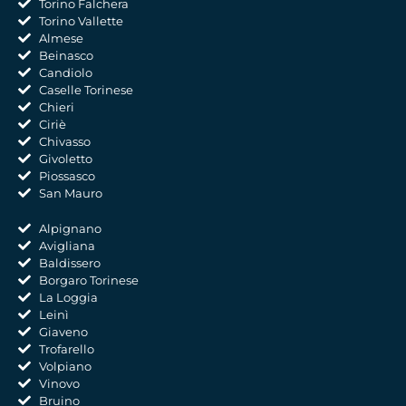
Torino Falchera
Torino Vallette
Almese
Beinasco
Candiolo
Caselle Torinese
Chieri
Ciriè
Chivasso
Givoletto
Piossasco
San Mauro
Alpignano
Avigliana
Baldissero
Borgaro Torinese
La Loggia
Leinì
Giaveno
Trofarello
Volpiano
Vinovo
Bruino