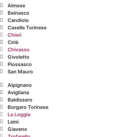
Almese
Beinasco
Candiolo
Caselle Torinese
Chieri
Ciriè
Chivasso
Givoletto
Piossasco
San Mauro
Alpignano
Avigliana
Baldissero
Borgaro Torinese
La Loggia
Leinì
Giaveno
Trofarello