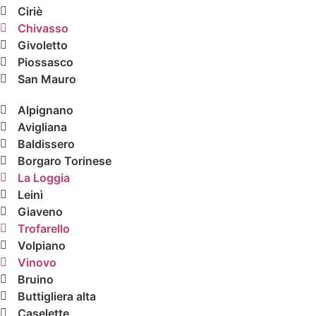
Ciriè
Chivasso
Givoletto
Piossasco
San Mauro
Alpignano
Avigliana
Baldissero
Borgaro Torinese
La Loggia
Leinì
Giaveno
Trofarello
Volpiano
Vinovo
Bruino
Buttigliera alta
Caselette